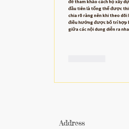
để tham khảo cách họ xây dựn
đầu tiên là tổng thể được th
chia rõ ràng nên khi theo dõ
điều hướng được bố trí hợp lý
giữa các nội dung diễn ra n
Like
Reply
Address