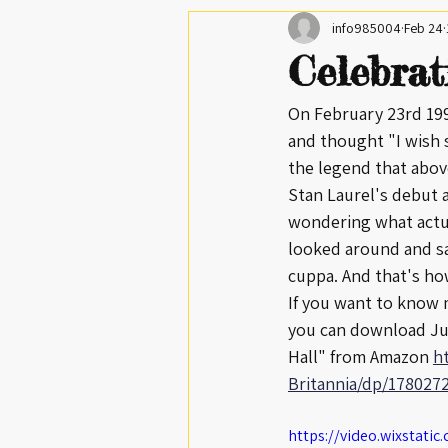
info985004
Feb 24
Celebrat
On February 23rd 199
and thought "I wish 
the legend that above 
Stan Laurel's debut 
wondering what actua
looked around and sa
cuppa. And that's how 
If you want to know 
you can download Jud
Hall" from Amazon 
h
Britannia/dp/178027
https://video.wixstat