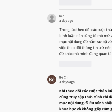
Like
Reply
hi c
a day ago
Trong lúc theo dõi các cuộc th
bình luận nên cũng tò mò mở v
mục nội dung để nắm sơ bộ về t
việc theo dõi thông tin trở nê
đề khác mà mình đang quan tâ
Like
Reply
Bé Chị
3 days ago
Khi theo dõi các cuộc thảo l
cũng truy cập thử. Mình chỉ d
mục nội dung. Điều mình nhận
khoa học và không gây cảm gi