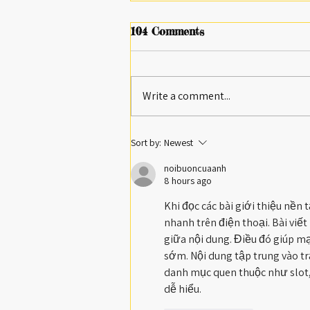
104 Comments
Write a comment...
Maureen Beattie returns to
Sort by:
Newest
the stage this September
noibuoncuaanh
8 hours ago
Khi đọc các bài giới thiệu nền 
nhanh trên điện thoại. Bài viết
giữa nội dung. Điều đó giúp m
sớm. Nội dung tập trung vào t
danh mục quen thuộc như slot,
dễ hiểu.