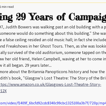
1 min read
ing 29 Years of Campaig
7, Judith Bowers was walking past an old building with a p
someone would do something about this building." She was 
a false ceiling resided an old music hall; in fact she includ
and Freakshows in her Ghost Tours. Then, as she was looki
lly survived of the old auditorium, someone tapped on th
w her old friend, Helen Campbell, waving at her to come in
it all began. 29 years later... 
more about the Britannia Panopticons history and how the
ith's book, "Glasgow's Lost Theatre: The Story of the Bri
ttps://www.amazon.co.uk/Glasgows-Lost-Theatre-Story-
212X
ic.com/video/f1409f_6bcfd92cdc8340c99cbc1325100a3b7f/720p/mp4