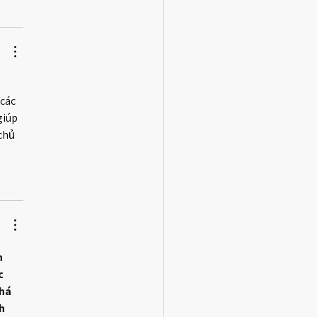
 
các 
giúp 
chủ 
n 
c 
há 
h 