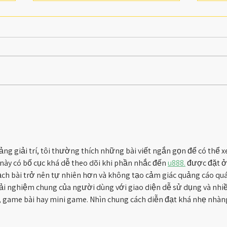
Mor
Laugh I Nearly Died - The
History Of Britannia
Panopticon Music Hall
tảng giải trí, tôi thường thích những bài viết ngắn gọn để có thể 
 này có bố cục khá dễ theo dõi khi phần nhắc đến 
u888.
 được đặt ở
ạch bài trở nên tự nhiên hơn và không tạo cảm giác quảng cáo quá
rải nghiệm chung của người dùng với giao diện dễ sử dụng và nhiề
 game bài hay mini game. Nhìn chung cách diễn đạt khá nhẹ nhàng