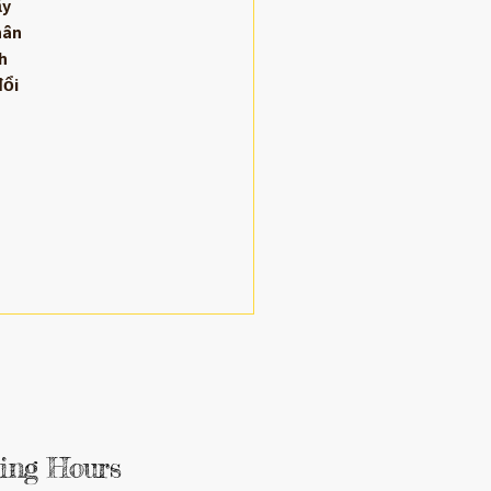
y 
hân 
h 
ổi 
ing Hours