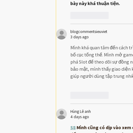
bày này khá thuận tiện.
Like
Reply
blogcommentsieuviet
3 days ago
Mình khá quan tâm đến cách trì
bố cục tổng thể. Mình mở game 
phá Slot để theo dõi sự đồng n
bảo mật, mình thấy giao diện k
giúp người dùng tập trung nhi
Like
Reply
Hùng Lê anh
4 days ago
S8
 Mình cũng có dịp vào xem 