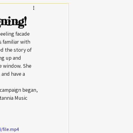
ning!
eeling facade 
familiar with 
ed the story of 
ng up and 
e window. She 
 and have a 
 campaign began, 
tannia Music 
/file.mp4